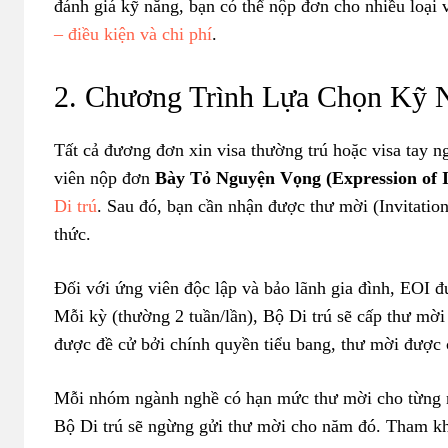
đánh giá kỹ năng, bạn có thể nộp đơn cho nhiều loại
– điều kiện và chi phí
.
2. Chương Trình Lựa Chọn Kỹ Nă
Tất cả đương đơn xin visa thường trú hoặc visa tay 
viên nộp đơn
Bày Tỏ Nguyện Vọng (Expression of I
Di trú
. Sau đó, bạn cần nhận được thư mời (Invitatio
thức.
Đối với ứng viên độc lập và bảo lãnh gia đình, EOI đ
Mỗi kỳ (thường 2 tuần/lần), Bộ Di trú sẽ cấp thư mời
được đề cử bởi chính quyền tiểu bang, thư mời được c
Mỗi nhóm ngành nghề có hạn mức thư mời cho từng n
Bộ Di trú sẽ ngừng gửi thư mời cho năm đó. Tham 