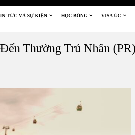
IN TỨC VÀ SỰ KIỆN
HỌC BỔNG
VISA ÚC
 Đến Thường Trú Nhân (PR