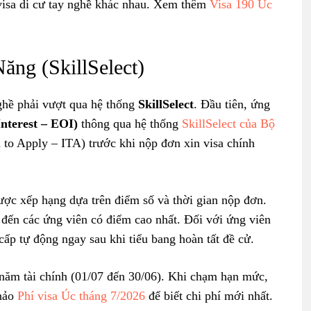
 visa di cư tay nghề khác nhau. Xem thêm
Visa 190 Úc
ng (SkillSelect)
nghề phải vượt qua hệ thống
SkillSelect
. Đầu tiên, ứng
nterest – EOI)
thông qua hệ thống
SkillSelect của Bộ
n to Apply – ITA) trước khi nộp đơn xin visa chính
ược xếp hạng dựa trên điểm số và thời gian nộp đơn.
 đến các ứng viên có điểm cao nhất. Đối với ứng viên
ấp tự động ngay sau khi tiểu bang hoàn tất đề cử.
ăm tài chính (01/07 đến 30/06). Khi chạm hạn mức,
khảo
Phí visa Úc tháng 7/2026
để biết chi phí mới nhất.