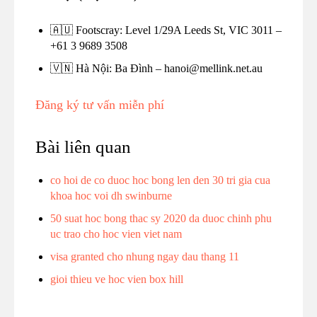
🇦🇺 Footscray: Level 1/29A Leeds St, VIC 3011 –
+61 3 9689 3508
🇻🇳 Hà Nội: Ba Đình – hanoi@mellink.net.au
Đăng ký tư vấn miễn phí
Bài liên quan
co hoi de co duoc hoc bong len den 30 tri gia cua
khoa hoc voi dh swinburne
50 suat hoc bong thac sy 2020 da duoc chinh phu
uc trao cho hoc vien viet nam
visa granted cho nhung ngay dau thang 11
gioi thieu ve hoc vien box hill