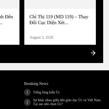
nh Đến
Chỉ Thị 119 (MD 119) – Thay
..
Đổi Cục Diện Xét...
August 3, 2026
Breaking News
Tiếng lóng kiểu Úc
Sự khác nhau giữa nền giáo dục Úc và Việt Nam.
Tại sao nên chọn Úc?