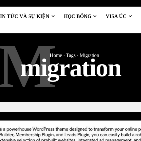
IN TỨC VÀ SỰ KIỆN
HỌC BỔNG
VISA ÚC
M
Home
Tags
Migration
migration