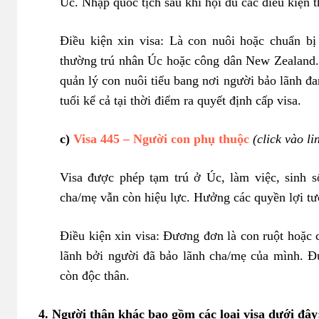
Úc. Nhập quốc tịch sau khi hội đủ các điều kiện t
Điều kiện xin visa: Là con nuôi hoặc chuẩn b
thường trú nhân Úc hoặc công dân New Zealand.
quản lý con nuôi tiểu bang nơi người bảo lãnh đ
tuổi kể cả tại thời điểm ra quyết định cấp visa.
c)
Visa 445 – Người con phụ thuộc
(click vào li
Visa được phép tạm trú ở Úc, làm việc, sinh s
cha/mẹ vẫn còn hiệu lực. Hưởng các quyền lợi tư
Điều kiện xin visa: Đương đơn là con ruột hoặ
lãnh bởi người đã bảo lãnh cha/mẹ của mình. 
còn độc thân.
4. Người thân khác bao gồm các loại visa dưới đây