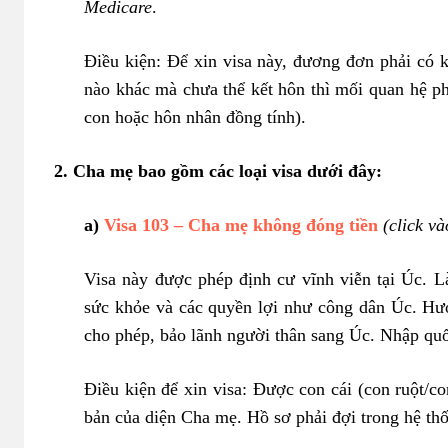
Medicare
.
Điều kiện: Để xin visa này, đương đơn phải có 
nào khác mà chưa thể kết hôn thì mối quan hệ ph
con hoặc hôn nhân đồng tính).
2. Cha mẹ bao gồm các loại visa dưới đây:
a)
Visa 103 – Cha mẹ không đóng tiền
(click và
Visa này được phép định cư vĩnh viễn tại Úc. L
sức khỏe và các quyền lợi như công dân Úc. Hưở
cho phép, bảo lãnh người thân sang Úc. Nhập quốc 
Điều kiện để xin visa: Được con cái (con ruột/c
bản của diện Cha mẹ. Hồ sơ phải đợi trong hệ t