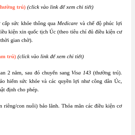
thường trú)
(click vào link để xem chi tiết)
rợ cấp sức khỏe thông qua
Medicare
và chế độ phúc lợi
iều kiện xin quốc tịch Úc (theo tiêu chí đủ điều kiện cư
thời gian chờ).
ạm trú)
(click vào link để xem chi tiết)
gian 2 năm, sau đó chuyển sang
Visa 143
(thường trú).
bảo hiểm sức khỏe và các quyền lợi như công dân Úc,
uật định cho phép.
on riêng/con nuôi) bảo lãnh. Thỏa mãn các điều kiện cơ