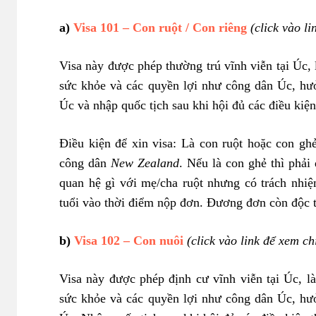
a)
Visa 101 – Con ruột / Con riêng
(click vào li
Visa này được phép thường trú vĩnh viễn tại Úc,
sức khỏe và các quyền lợi như công dân Úc, hưở
Úc và nhập quốc tịch sau khi hội đủ các điều kiện
Điều kiện để xin visa: Là con ruột hoặc con g
công dân
New Zealand
. Nếu là con ghẻ thì phả
quan hệ gì với mẹ/cha ruột nhưng có trách nh
tuổi vào thời điểm nộp đơn. Đương đơn còn độc 
b)
Visa 102 – Con nuôi
(click vào link để xem chi
Visa này được phép định cư vĩnh viễn tại Úc, l
sức khỏe và các quyền lợi như công dân Úc, hưở