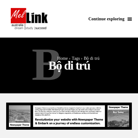
Continue exploring
B
Home
Tags
Bộ di trú
Bộ di trú