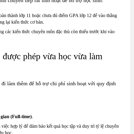
nh chuyển tiếp rất linh hoạt để hỗ trợ học sinh:
oàn thành lớp 11 hoặc chưa đủ điểm GPA lớp 12 để vào thẳng
ng lại kiến thức cơ bản.
g các kiến thức chuyên môn đặc thù còn thiếu trước khi vào
có được phép vừa
học vừa làm
đi làm thêm để hỗ trợ chi phí sinh hoạt với quy định
gian (Full-time)
.
 việc hợp lý để đảm bảo kết quả học tập và duy trì tỷ lệ chuyên
du học.