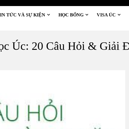
IN TỨC VÀ SỰ KIỆN
HỌC BỔNG
VISA ÚC
c Úc: 20 Câu Hỏi & Giải 