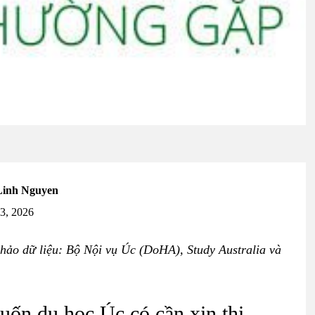
Linh Nguyen
13, 2026
ảo dữ liệu: Bộ Nội vụ Úc (DoHA), Study Australia và
uốn du học Úc có cần xin thị