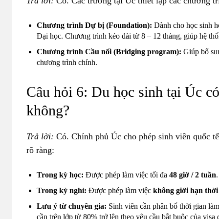
Trả lời:
Có. Các trường tại Úc thiết lập các chương trì
Chương trình Dự bị (Foundation):
Dành cho học sinh h
Đại học. Chương trình kéo dài từ 8 – 12 tháng, giúp hệ thố
Chương trình Cầu nối (Bridging program):
Giúp bổ sun
chương trình chính.
Câu hỏi 6: Du học sinh tại Úc 
không?
Trả lời:
Có. Chính phủ Úc cho phép sinh viên quốc tế 
rõ ràng:
Trong kỳ học:
Được phép làm việc tối đa
48 giờ / 2 tuần
.
Trong kỳ nghỉ:
Được phép làm việc
không giới hạn thời 
Lưu ý từ chuyên gia:
Sinh viên cần phân bổ thời gian làm
cần trên lớp từ 80% trở lên theo yêu cầu bắt buộc của visa 