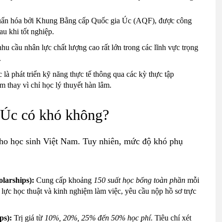
uẩn hóa bởi Khung Bằng cấp Quốc gia Úc (AQF), được công
au khi tốt nghiệp.
hu cầu nhân lực chất lượng cao rất lớn trong các lĩnh vực trọng
.
là phát triển kỹ năng thực tế thông qua các kỳ thực tập
 thay vì chỉ học lý thuyết hàn lâm.
 Úc có khó không?
ho học sinh Việt Nam. Tuy nhiên, mức độ khó phụ
larships):
Cung cấp khoảng
150 suất học bổng toàn phần
mỗi
 lực học thuật và kinh nghiệm làm việc, yêu cầu nộp hồ sơ trực
ps):
Trị giá từ
10%, 20%, 25% đến 50% học phí
. Tiêu chí xét