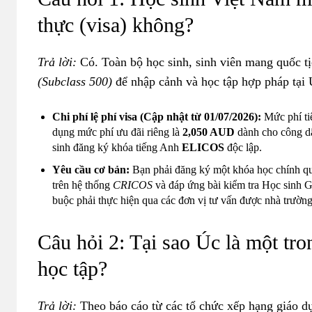
thực (visa) không?
Trả lời:
Có. Toàn bộ học sinh, sinh viên mang quốc t
(Subclass 500)
để nhập cảnh và học tập hợp pháp tại 
Chi phí lệ phí visa (Cập nhật từ 01/07/2026):
Mức phí ti
dụng mức phí ưu đãi riêng là
2,050 AUD
dành cho công d
sinh đăng ký khóa tiếng Anh
ELICOS
độc lập.
Yêu cầu cơ bản:
Bạn phải đăng ký một khóa học chính quy 
trên hệ thống
CRICOS
và đáp ứng bài kiểm tra Học sinh G
buộc phải thực hiện qua các đơn vị tư vấn được nhà trườn
Câu hỏi 2: Tại sao Úc là một tr
học tập?
Trả lời:
Th
eo báo cáo từ các tổ chức xếp hạng giáo dụ