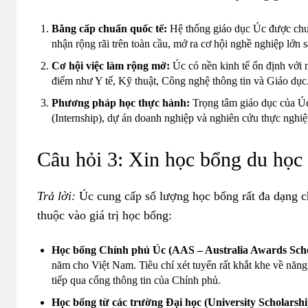
Bằng cấp chuẩn quốc tế:
Hệ thống giáo dục Úc được ch
nhận rộng rãi trên toàn cầu, mở ra cơ hội nghề nghiệp lớn s
Cơ hội việc làm rộng mở:
Úc có nền kinh tế ổn định với n
điểm như Y tế, Kỹ thuật, Công nghệ thông tin và Giáo dục
Phương pháp học thực hành:
Trọng tâm giáo dục của Úc 
(Internship), dự án doanh nghiệp và nghiên cứu thực nghiệm
Câu hỏi 3: Xin học b
ổng du học
Trả lời:
Úc cung cấp số lượng học bổng rất đa dạng c
thuộc vào giá trị học bổng:
Học bổng Chính phủ Úc (AAS – Australia Awards Scho
năm cho Việt Nam. Tiêu chí xét tuyển rất khắt khe về năng
tiếp qua cổng thông tin của Chính phủ.
Học bổng từ các trường Đại học (University Scholarshi