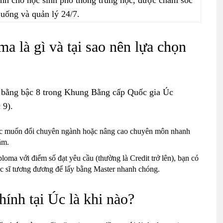
nh cho học sinh phổ thông trung học, được chăm sóc
 uống và quản lý 24/7.
a là gì và tại sao nên lựa chọn
 bằng bậc 8 trong Khung Bằng cấp Quốc gia Úc
 9).
học muốn đổi chuyên ngành hoặc nâng cao chuyên môn nhanh
ăm.
ma với điểm số đạt yêu cầu (thường là Credit trở lên), bạn có
hạc sĩ tương đương để lấy bằng Master nhanh chóng.
hính tại Úc là khi nào?