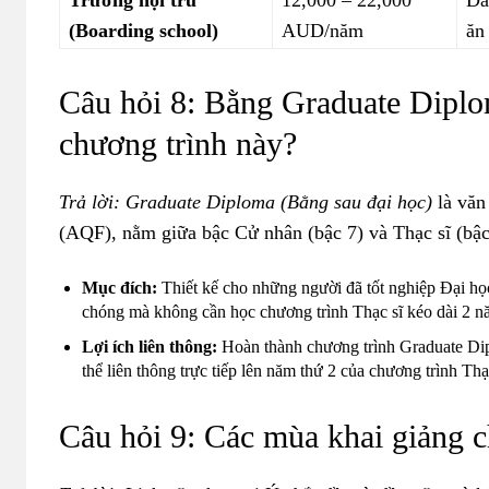
Trường nội trú
12,000 – 22,000
Dà
(Boarding school)
AUD/năm
ăn
Câu hỏi 8: Bằng Graduate Diplom
chương trình này?
Trả lời:
Gr
aduate Diploma (Bằng sau đại học)
là văn
(AQF), nằm giữa bậc Cử nhân (bậc 7) và Thạc sĩ (bậc
Mục đích:
Thiết kế cho những người đã tốt nghiệp Đại 
chóng mà không cần học chương trình Thạc sĩ kéo dài 2 n
Lợi ích liên thông:
Hoàn thành chương trình Graduate Diplo
thể liên thông trực tiếp lên năm thứ 2 của chương trình T
Câu hỏi 9: Các mùa k
hai giảng c