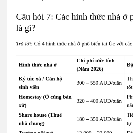
Câu hỏi 7: Các hình thức nhà ở 
là gì?
Trả lời:
Có 4 hình thức nhà ở phổ biến tại Úc với các 
Chi phí ước tính
Hình thức nhà ở
Đặ
(Năm 2026)
Ký túc xá / Căn hộ
Th
300 – 550 AUD/tuần
sinh viên
tốt
Homestay (Ở cùng bản
Ph
320 – 400 AUD/tuần
xứ)
nă
Share house (Thuê
Ti
180 – 350 AUD/tuần
nhà chung)
tự