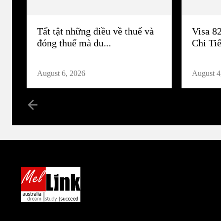
Tất tật những điều về thuế và
Visa 8
đóng thuế mà du...
Chi Tiế
August 6, 2026
August 4