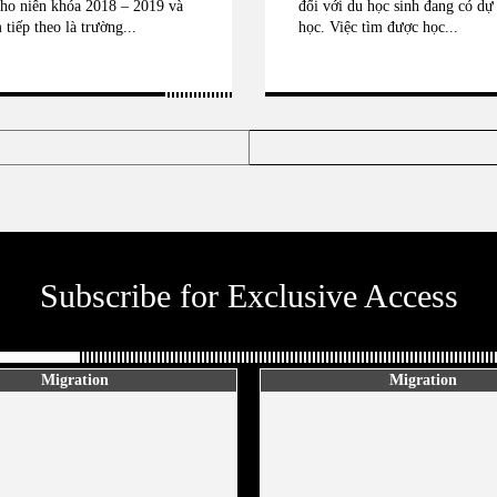
ho niên khóa 2018 – 2019 và
đối với du học sinh đang có dự
tiếp theo là trường...
học. Việc tìm được học...
Subscribe for Exclusive Access
Migration
Migration