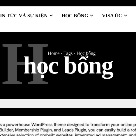
IN TỨC VÀ SỰ KIỆN
HỌC BỔNG
VISA ÚC
H
Home
Tags
Học bổng
học bổng