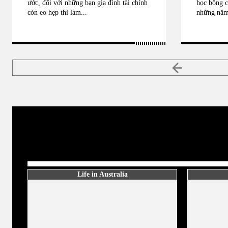
ước, đối với những bạn gia đình tài chính
học bổng c
còn eo hẹp thì làm...
những năm 
Life in Australia