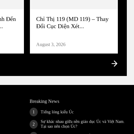
nh Đến
Chỉ Thị 119 (MD 119) – Thay
..
Đổi Cục Diện Xét...
August 3, 2026
Breaking News
Tiếng lóng kiểu Úc
Sự khác nhau giữa nền giáo dục Úc và Việt Nam.
Tại sao nên chọn Úc?