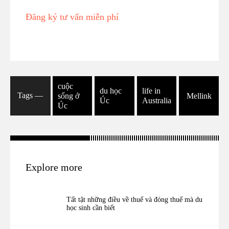
Đăng ký tư vấn miễn phí
cuộc
du học
life in
Tags ―
sống ở
Mellink
Úc
Australia
Úc
Explore more
Tất tật những điều về thuế và đóng thuế mà du
học sinh cần biết