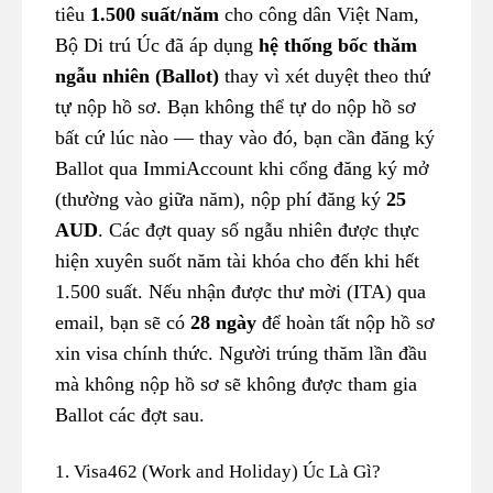
tiêu
1.500 suất/năm
cho công dân Việt Nam,
Bộ Di trú Úc đã áp dụng
hệ thống bốc thăm
ngẫu nhiên (Ballot)
thay vì xét duyệt theo thứ
tự nộp hồ sơ. Bạn không thể tự do nộp hồ sơ
bất cứ lúc nào — thay vào đó, bạn cần đăng ký
Ballot qua ImmiAccount khi cổng đăng ký mở
(thường vào giữa năm), nộp phí đăng ký
25
AUD
. Các đợt quay số ngẫu nhiên được thực
hiện xuyên suốt năm tài khóa cho đến khi hết
1.500 suất. Nếu nhận được thư mời (ITA) qua
email, bạn sẽ có
28 ngày
để hoàn tất nộp hồ sơ
xin visa chính thức. Người trúng thăm lần đầu
mà không nộp hồ sơ sẽ không được tham gia
Ballot các đợt sau.
1. Visa462 (Work and Holiday) Úc Là Gì?