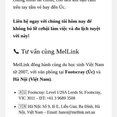
trên tay tấm vé bay đến Úc.
Liên hệ ngay với chúng tôi hôm nay để
không bỏ lỡ cơhội làm việc và du lịch tuyệt
vời này!
📞 Tư vấn cùng MelLink
MelLink đồng hành cùng du học sinh Việt Nam
từ 2007, với văn phòng tại
Footscray (Úc)
và
Hà Nội (Việt Nam)
.
🇦🇺 Footscray: Level 1/29A Leeds St, Footscray,
VIC 3011 – ĐT: +61 3 9689 3508
🇻🇳 Hà Nội: Số 9, lô E, Liễu Giai, Ba Đình, Hà
Nội, Việt Nam – Email: hanoi@mellink.net.au