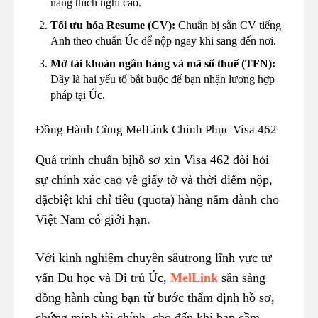
năng thích nghi cao.
Tối ưu hóa Resume (CV):
Chuẩn bị sẵn CV tiếng
Anh theo chuẩn Úc để nộp ngay khi sang đến nơi.
Mở tài khoản ngân hàng và mã số thuế (TFN):
Đây là hai yếu tố bắt buộc để bạn nhận lương hợp
pháp tại Úc.
Đồng Hành Cùng MelLink Chinh Phục Visa 462
Quá trình chuẩn bịhồ sơ xin Visa 462 đòi hỏi
sự chính xác cao về giấy tờ và thời điểm nộp,
đặcbiệt khi chỉ tiêu (quota) hàng năm dành cho
Việt Nam có giới hạn.
Với kinh nghiệm chuyên sâutrong lĩnh vực tư
vấn Du học và Di trú Úc,
MelLink
sẵn sàng
đồng hành cùng bạn từ bước thẩm định hồ sơ,
chứng minh tài chính, cho đến khi bạn cầm