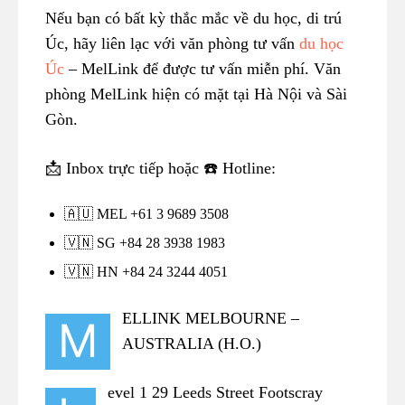
Nếu bạn có bất kỳ thắc mắc về du học, di trú
Úc, hãy liên lạc với văn phòng tư vấn
du học
Úc
– MelLink để được tư vấn miễn phí. Văn
phòng MelLink hiện có mặt tại Hà Nội và Sài
Gòn.
📩 Inbox trực tiếp hoặc ☎️ Hotline:
🇦🇺 MEL +61 3 9689 3508
🇻🇳 SG +84 28 3938 1983
🇻🇳 HN +84 24 3244 4051
ELLINK MELBOURNE –
M
AUSTRALIA (H.O.)
evel 1 29 Leeds Street Footscray