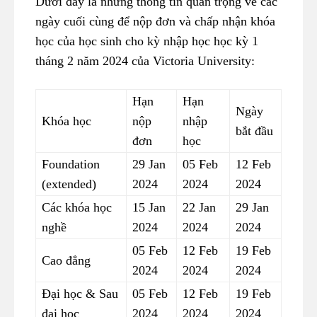
Dưới đây là những thông tin quan trọng về các
ngày cuối cùng để nộp đơn và chấp nhận khóa
học của học sinh cho kỳ nhập học học kỳ 1
tháng 2 năm 2024 của Victoria University:
Hạn
Hạn
Ngày
Khóa học
nộp
nhập
bắt đầu
đơn
học
Foundation
29 Jan
05 Feb
12 Feb
(extended)
2024
2024
2024
Các khóa học
15 Jan
22 Jan
29 Jan
nghề
2024
2024
2024
05 Feb
12 Feb
19 Feb
Cao đẳng
2024
2024
2024
Đại học & Sau
05 Feb
12 Feb
19 Feb
đại học
2024
2024
2024