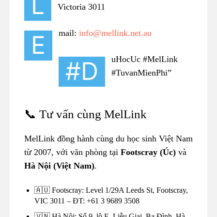
L
Victoria 3011
mail:
info@mellink.net.au
E
uHocUc #MelLink
#D
#TuvanMienPhi”
📞 Tư vấn cùng MelLink
MelLink đồng hành cùng du học sinh Việt Nam
từ 2007, với văn phòng tại
Footscray (Úc)
và
Hà Nội (Việt Nam)
.
🇦🇺 Footscray: Level 1/29A Leeds St, Footscray,
VIC 3011 – ĐT: +61 3 9689 3508
🇻🇳 Hà Nội: Số 9, lô E, Liễu Giai, Ba Đình, Hà