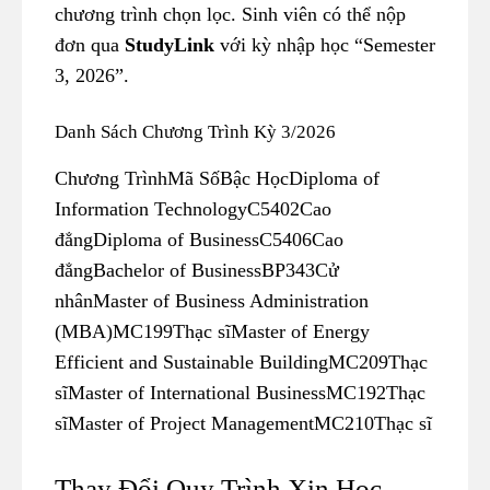
chương trình chọn lọc. Sinh viên có thể nộp
đơn qua
StudyLink
với kỳ nhập học “Semester
3, 2026”.
Danh Sách Chương Trình Kỳ 3/2026
Chương Trình
Mã Số
Bậc Học
Diploma of
Information Technology
C5402
Cao
đẳng
Diploma of Business
C5406
Cao
đẳng
Bachelor of Business
BP343
Cử
nhân
Master of Business Administration
(MBA)
MC199
Thạc sĩ
Master of Energy
Efficient and Sustainable Building
MC209
Thạc
sĩ
Master of International Business
MC192
Thạc
sĩ
Master of Project Management
MC210
Thạc sĩ
Thay Đổi Quy Trình Xin Học