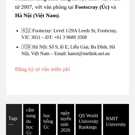
từ 2007, với văn phòng tại
Footscray (Úc)
và
Hà Nội (Việt Nam)
.
🇦🇺 Footscray: Level 1/29A Leeds St, Footscray,
VIC 3011 – ĐT: +61 3 9689 3508
🇻🇳 Hà Nội: Số 9, lô E, Liễu Giai, Ba Đình, Hà
Nội, Việt Nam – Email: hanoi@mellink.net.au
Đăng ký tư vấn miễn phí
cẩm
ngày
nang
học
QS World
Tags
tuyển
RMIT
du
bổng
University
―
sinh
University
học
Úc
Rankings
2026
Úc