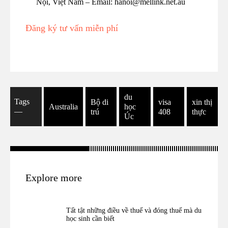
Nội, Việt Nam – Email: hanoi@mellink.net.au
Đăng ký tư vấn miễn phí
du
Tags
Bộ di
visa
xin thị
Australia
học
―
trú
408
thực
Úc
Explore more
Tất tật những điều về thuế và đóng thuế mà du
học sinh cần biết