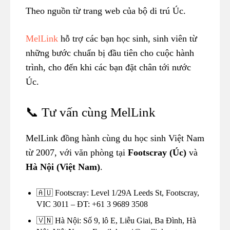
Theo nguồn từ trang web của bộ di trú Úc.
MelLink
hỗ trợ các bạn học sinh, sinh viên từ
những bước chuẩn bị đầu tiên cho cuộc hành
trình, cho đến khi các bạn đặt chân tới nước
Úc.
📞 Tư vấn cùng MelLink
MelLink đồng hành cùng du học sinh Việt Nam
từ 2007, với văn phòng tại
Footscray (Úc)
và
Hà Nội (Việt Nam)
.
🇦🇺 Footscray: Level 1/29A Leeds St, Footscray,
VIC 3011 – ĐT: +61 3 9689 3508
🇻🇳 Hà Nội: Số 9, lô E, Liễu Giai, Ba Đình, Hà