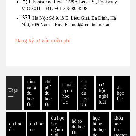
🇦🇺 Footscray: Level 1/29A Leeds St, Footscray,
VIC 3011 – ĐT: +61 3 9689 3508
🇻🇳 Hà Nội: Số 9, lô E, Liễu Giai, Ba Đình, Hà
Nội, Việt Nam – Email: hanoi@mellink.net.au
Đăng ký tư vấn miễn phí
cẩm
chi
Cơ
chuẩn
cơ
nang
phí
hội
du
Tags
bị du
hội
du
du
du
học
―
học
nghề
học
học
học
Úc
Úc
luật
Úc
Úc
Úc
du học
học
khóa
hồ sơ
du hoc
du hoc
Úc
bổng
học
du học
úc
uc
ngành
du học
Juris
Úc
y tế
úc
Doctor