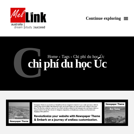
Continue exploring
C
Home
Tags
Chi phí du học Úc
chi phí du học Úc