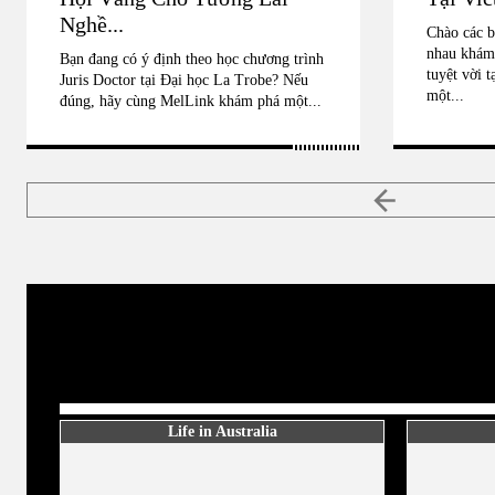
Nghề...
Chào các b
nhau khám 
Bạn đang có ý định theo học chương trình
tuyệt vời t
Juris Doctor tại Đại học La Trobe? Nếu
một...
đúng, hãy cùng MelLink khám phá một...
Life in Australia