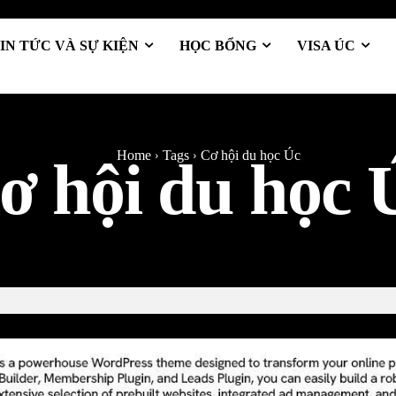
IN TỨC VÀ SỰ KIỆN
HỌC BỔNG
VISA ÚC
C
Home
Tags
Cơ hội du học Úc
ơ hội du học 