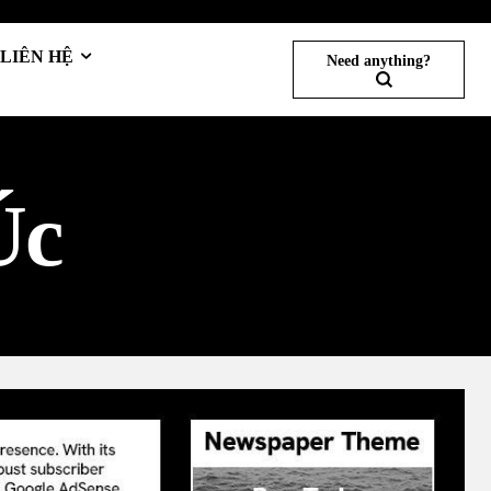
LIÊN HỆ
Need anything?
Úc