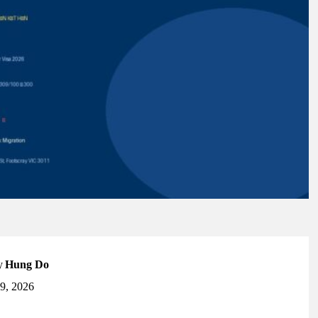
y
Hung Do
19, 2026