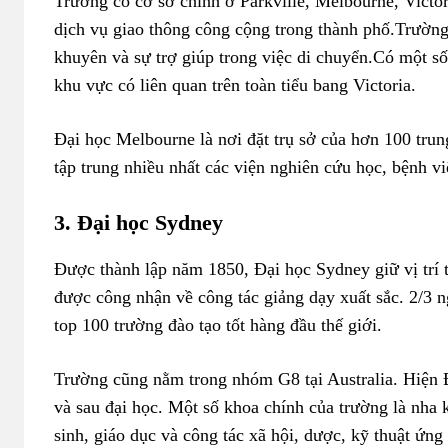
Trường có cơ sở chính ở Parkville, Melbourne, Victo
dịch vụ giao thông công cộng trong thành phố.Trường c
khuyên và sự trợ giúp trong việc di chuyển.Có một số
khu vực có liên quan trên toàn tiểu bang Victoria.
Đại học Melbourne là nơi đặt trụ sở của hơn 100 tru
tập trung nhiều nhất các viện nghiên cứu học, bệnh v
3. Đại học Sydney
Được thành lập năm 1850, Đại học Sydney giữ vị trí th
được công nhận về công tác giảng dạy xuất sắc. 2/3 
top 100 trường đào tạo tốt hàng đầu thế giới.
Trường cũng nằm trong nhóm G8 tại Australia. Hiện 
và sau đại học. Một số khoa chính của trường là nha k
sinh, giáo dục và công tác xã hội, dược, kỹ thuật ứ