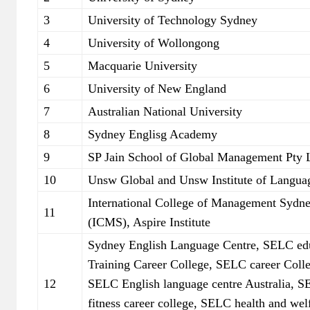
3
University of Technology Sydney
4
University of Wollongong
5
Macquarie University
6
University of New England
7
Australian National University
8
Sydney Englisg Academy
9
SP Jain School of Global Management Pty 
10
Unsw Global and Unsw Institute of Langua
International College of Management Sydne
11
(ICMS), Aspire Institute
Sydney English Language Centre, SELC ed
Training Career College, SELC career Colle
12
SELC English language centre Australia, S
fitness career college, SELC health and wel