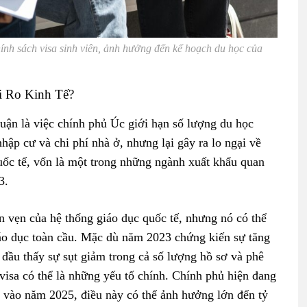
ính sách visa sinh viên, ảnh hưởng đến kế hoạch du học của
i Ro Kinh Tế?
n là việc chính phủ Úc giới hạn số lượng du học
hập cư và chi phí nhà ở, nhưng lại gây ra lo ngại về
quốc tế, vốn là một trong những ngành xuất khẩu quan
3.
àn vẹn của hệ thống giáo dục quốc tế, nhưng nó có thể
giáo dục toàn cầu. Mặc dù năm 2023 chứng kiến sự tăng
đầu thấy sự sụt giảm trong cả số lượng hồ sơ và phê
ý visa có thể là những yếu tố chính. Chính phủ hiện đang
 vào năm 2025, điều này có thể ảnh hưởng lớn đến tỷ