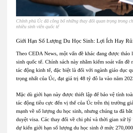
Chính phủ Úc đã công bố những thay đổi quan trọng trong ch
nhiều sinh viên quốc tế
Giới Hạn Số Lượng Du Học Sinh: Lợi Ích Hay Rủ
Theo CEDA News, một vấn đề khác đang được thảo luậ
sinh quốc tế. Chính sách này nhằm kiểm soát vấn đề n
tác động kinh tế, đặc biệt là đối với ngành giáo dục 
trọng nhất của Úc, đạt giá trị 48 tỷ đô la vào năm 202
Mặc dù giới hạn này được thiết lập để bảo vệ tính to
tác động tiêu cực đến vị thế của Úc trên thị trường 
mạnh về số lượng du học sinh, nhưng chúng ta đã bắt 
duyệt visa. Các thay đổi về chi phí và thời gian xử l
dự kiến giới hạn số lượng du học sinh ở mức 270,000