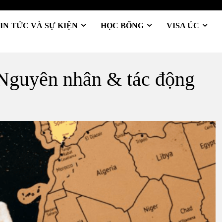
IN TỨC VÀ SỰ KIỆN
HỌC BỔNG
VISA ÚC
 Nguyên nhân & tác động