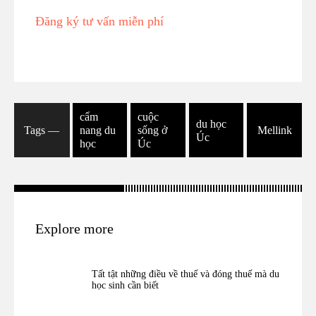
Đăng ký tư vấn miễn phí
cẩm
cuộc
du học
Tags ―
nang du
sống ở
Mellink
Úc
học
Úc
Explore more
Tất tật những điều về thuế và đóng thuế mà du
học sinh cần biết