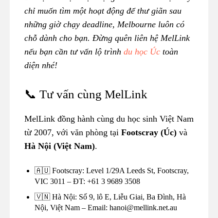
chỉ muốn tìm một hoạt động để thư giãn sau
những giờ chạy deadline, Melbourne luôn có
chỗ dành cho bạn. Đừng quên liên hệ MelLink
nếu bạn cần tư vấn lộ trình
du học Úc
toàn
diện nhé!
📞 Tư vấn cùng MelLink
MelLink đồng hành cùng du học sinh Việt Nam
từ 2007, với văn phòng tại
Footscray (Úc)
và
Hà Nội (Việt Nam)
.
🇦🇺 Footscray: Level 1/29A Leeds St, Footscray,
VIC 3011 – ĐT: +61 3 9689 3508
🇻🇳 Hà Nội: Số 9, lô E, Liễu Giai, Ba Đình, Hà
Nội, Việt Nam – Email: hanoi@mellink.net.au