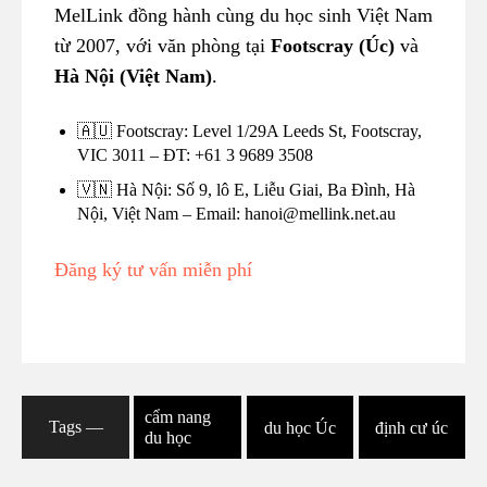
MelLink đồng hành cùng du học sinh Việt Nam
từ 2007, với văn phòng tại
Footscray (Úc)
và
Hà Nội (Việt Nam)
.
🇦🇺 Footscray: Level 1/29A Leeds St, Footscray,
VIC 3011 – ĐT: +61 3 9689 3508
🇻🇳 Hà Nội: Số 9, lô E, Liễu Giai, Ba Đình, Hà
Nội, Việt Nam – Email: hanoi@mellink.net.au
Đăng ký tư vấn miễn phí
cẩm nang
Tags ―
du học Úc
định cư úc
du học