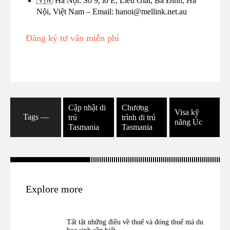
🇻🇳 Hà Nội: Số 9, lô E, Liễu Giai, Ba Đình, Hà
Nội, Việt Nam – Email: hanoi@mellink.net.au
Đăng ký tư vấn miễn phí
Cập nhật di
Chương
Visa kỹ
Tags ―
trú
trình di trú
năng Úc
Tasmania
Tasmania
Explore more
Tất tật những điều về thuế và đóng thuế mà du