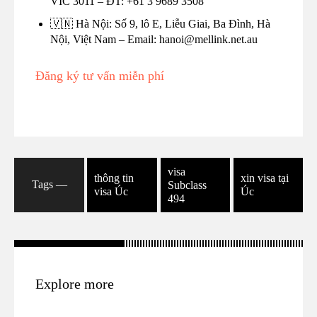
VIC 3011 – ĐT: +61 3 9689 3508
🇻🇳 Hà Nội: Số 9, lô E, Liễu Giai, Ba Đình, Hà
Nội, Việt Nam – Email: hanoi@mellink.net.au
Đăng ký tư vấn miễn phí
visa
thông tin
xin visa tại
Tags ―
Subclass
visa Úc
Úc
494
Explore more