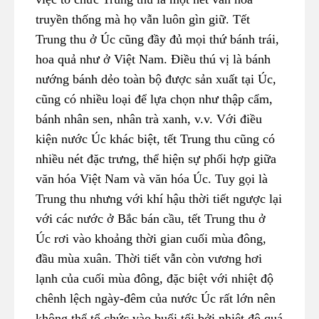
truyền thống mà họ vẫn luôn gìn giữ. Tết
Trung thu ở Úc cũng đầy đủ mọi thứ bánh trái,
hoa quả như ở Việt Nam. Điều thú vị là bánh
nướng bánh dẻo toàn bộ được sản xuất tại Úc,
cũng có nhiều loại để lựa chọn như thập cẩm,
bánh nhân sen, nhân trà xanh, v.v. Với điều
kiện nước Úc khác biệt, tết Trung thu cũng có
nhiều nét đặc trưng, thể hiện sự phối hợp giữa
văn hóa Việt Nam và văn hóa Úc. Tuy gọi là
Trung thu nhưng với khí hậu thời tiết ngược lại
với các nước ở Bắc bán cầu, tết Trung thu ở
Úc rơi vào khoảng thời gian cuối mùa đông,
đầu mùa xuân. Thời tiết vẫn còn vương hơi
lạnh của cuối mùa đông, đặc biệt với nhiệt độ
chênh lệch ngày-đêm của nước Úc rất lớn nên
không thể tổ chức vào buổi tối bởi nhiệt độ quá