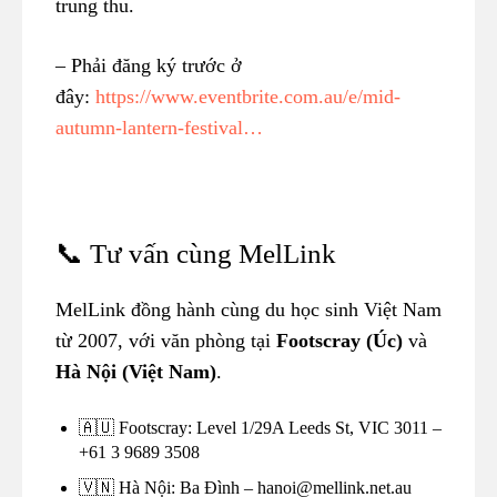
trung thu.
– Phải đăng ký trước ở
đây:
https://www.eventbrite.com.au/e/mid-
autumn-lantern-festival…
📞 Tư vấn cùng MelLink
MelLink đồng hành cùng du học sinh Việt Nam
từ 2007, với văn phòng tại
Footscray (Úc)
và
Hà Nội (Việt Nam)
.
🇦🇺 Footscray: Level 1/29A Leeds St, VIC 3011 –
+61 3 9689 3508
🇻🇳 Hà Nội: Ba Đình – hanoi@mellink.net.au