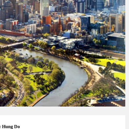
y
Hung Do