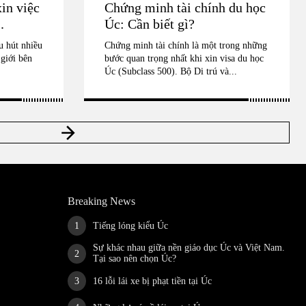
in việc
Chứng minh tài chính du học
.
Úc: Cần biết gì?
u hút nhiều
Chứng minh tài chính là một trong những
 giới bên
bước quan trọng nhất khi xin visa du học
Úc (Subclass 500). Bộ Di trú và...
Breaking News
Tiếng lóng kiểu Úc
Sự khác nhau giữa nền giáo dục Úc và Việt Nam.
Tại sao nên chọn Úc?
16 lỗi lái xe bị phạt tiền tại Úc