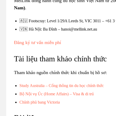
MelLink đồng hành cùng du học sinh Việt Nam từ 20
Nam)
.
🇦🇺 Footscray: Level 1/29A Leeds St, VIC 3011 – +61 3
🇻🇳 Hà Nội: Ba Đình – hanoi@mellink.net.au
Đăng ký tư vấn miễn phí
Tài liệu tham khảo chính thức
Tham khảo nguồn chính thức khi chuẩn bị hồ sơ:
Study Australia – Cổng thông tin du học chính thức
Bộ Nội vụ Úc (Home Affairs) – Visa & di trú
Chính phủ bang Victoria