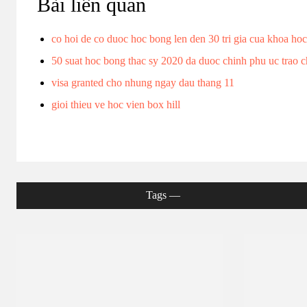
Bài liên quan
co hoi de co duoc hoc bong len den 30 tri gia cua khoa ho
50 suat hoc bong thac sy 2020 da duoc chinh phu uc trao c
visa granted cho nhung ngay dau thang 11
gioi thieu ve hoc vien box hill
Tags ―