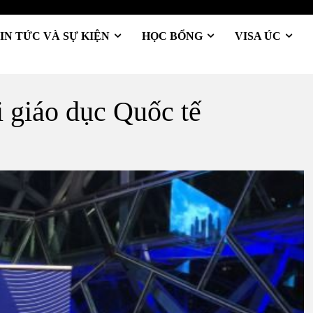
IN TỨC VÀ SỰ KIỆN
HỌC BỔNG
VISA ÚC
i giáo dục Quốc tế