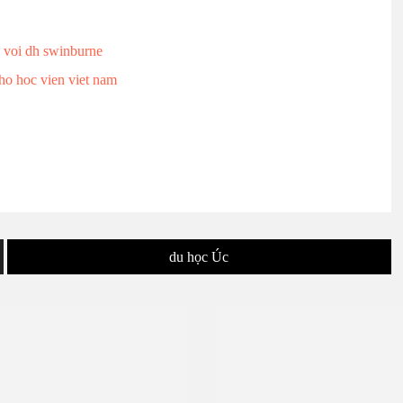
c voi dh swinburne
ho hoc vien viet nam
du học Úc