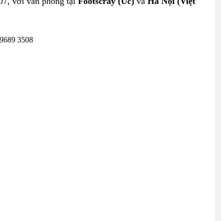
07, với văn phòng tại
Footscray (Úc)
và
Hà Nội (Việt
 9689 3508