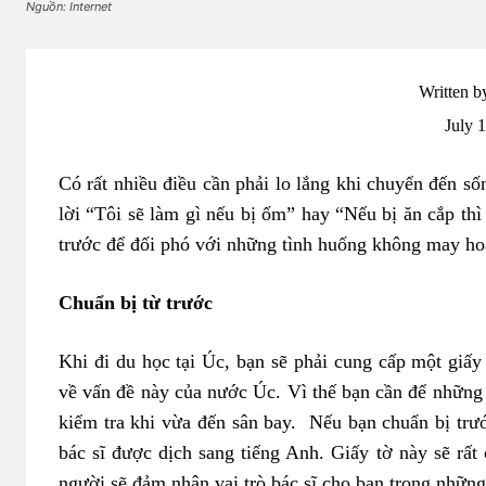
Nguồn: Internet
Written b
July 
Có rất nhiều điều cần phải lo lắng khi chuyển đến số
lời “Tôi sẽ làm gì nếu bị ốm” hay “Nếu bị ăn cắp thì 
trước để đối phó với những tình huống không may hoà
Chuẩn bị từ trước
Khi đi du học tại Úc, bạn sẽ phải cung cấp một giấ
về vấn đề này của nước Úc. Vì thế bạn cần để những g
kiểm tra khi vừa đến sân bay. Nếu bạn chuẩn bị trướ
bác sĩ được dịch sang tiếng Anh. Giấy tờ này sẽ rất
người sẽ đảm nhận vai trò bác sĩ cho bạn trong những