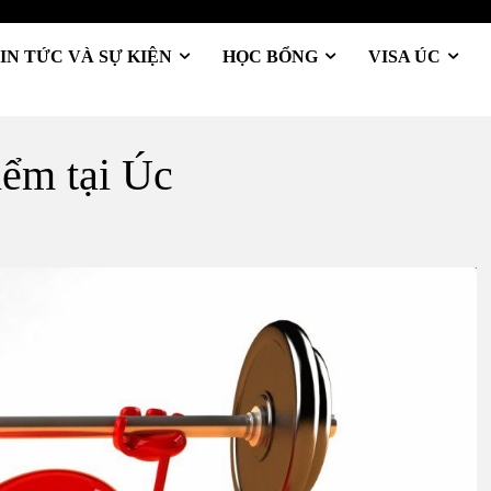
IN TỨC VÀ SỰ KIỆN
HỌC BỔNG
VISA ÚC
iểm tại Úc