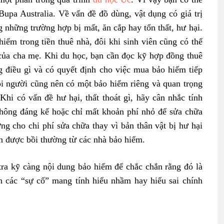
Bupa Australia
. Về vấn đề đồ dùng, vật dụng có giá trị
 những trường hợp bị mất, ăn cắp hay tổn thất, hư hại.
iểm trong tiền thuê nhà, đôi khi sinh viên cũng có thể
của cha mẹ. Khi du học, bạn cần đọc kỹ hợp đồng thuê
 điều gì và có quyết định cho việc mua bảo hiểm tiếp
ỗi người cũng nên có một bảo hiểm riêng và quan trọng
Khi có vấn đề hư hại, thất thoát gì, hãy cân nhắc tính
không đáng kể hoặc chỉ mất khoản phí nhỏ để sửa chữa
ng cho chi phí sửa chữa thay vì bản thân vật bị hư hại
ân được bồi thường từ các nhà bảo hiểm.
ra kỹ càng nội dung bảo hiểm để chắc chắn rằng đó là
h các “sự cố” mang tính hiểu nhầm hay hiểu sai chính