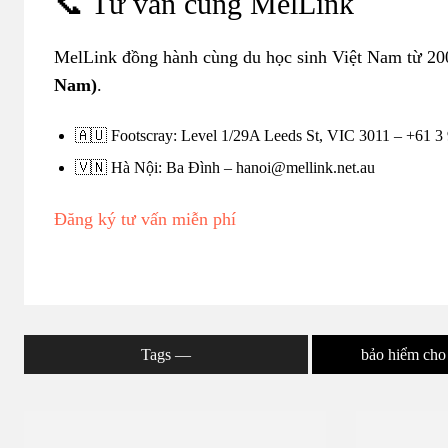
📞 Tư vấn cùng MelLink
MelLink đồng hành cùng du học sinh Việt Nam từ 20
Nam)
.
🇦🇺 Footscray: Level 1/29A Leeds St, VIC 3011 – +61 3
🇻🇳 Hà Nội: Ba Đình – hanoi@mellink.net.au
Đăng ký tư vấn miễn phí
Tags ―
bảo hiểm cho