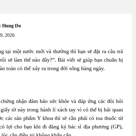
y
Hung Do
19, 2026
ng tại một nước mới và thường thì bạn sẽ đặt ra câu trả
tôi sẽ làm thế nào đây?”. Bài viết sẽ giúp bạn chuẩn bị
n toàn có thể xảy ra trong đời sống hàng ngày.
y chứng nhận đảm bảo sức khỏe và đáp ứng các đòi hỏi
iấy tờ này trong hành lí xách tay vì có thể bị hải quan
c các sản phẩm Y khoa thì sẽ cần phải có toa thuốc từ
 có lợi cho bạn khi đi đăng ký bác sĩ địa phương (GP),
 lúc cần điều trị không khẩn cấp.