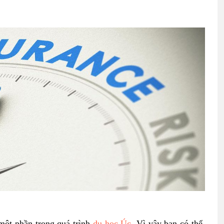
 một phần trong quá trình
du học Úc
. Vì vậy bạn có thể