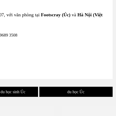
07, với văn phòng tại
Footscray (Úc)
và
Hà Nội (Việt
 9689 3508
 du học sinh Úc
du học Úc