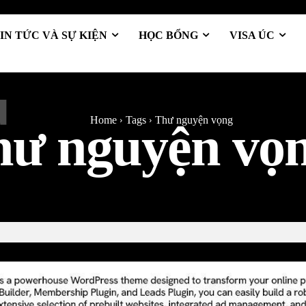
IN TỨC VÀ SỰ KIỆN
HỌC BỔNG
VISA ÚC
T
Home
Tags
Thư nguyện vọng
hư nguyện vọ