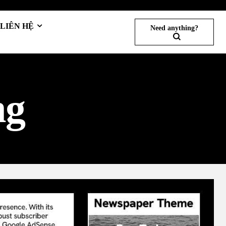
LIÊN HỆ
Need anything?
ng