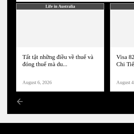
Life in Australia
Tất tật những điều về thuế và
Visa 8
đóng thuế mà du...
Chi Tiế
August 6, 2026
August 4