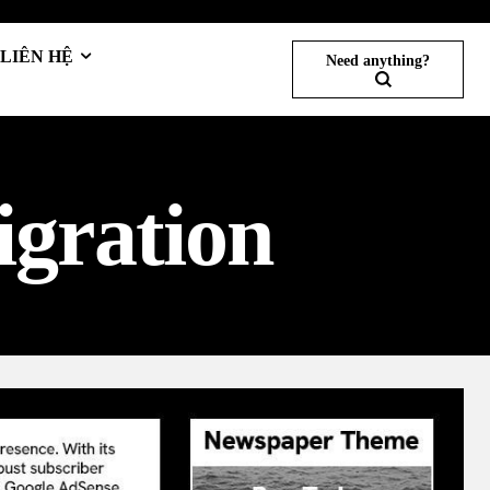
LIÊN HỆ
Need anything?
igration