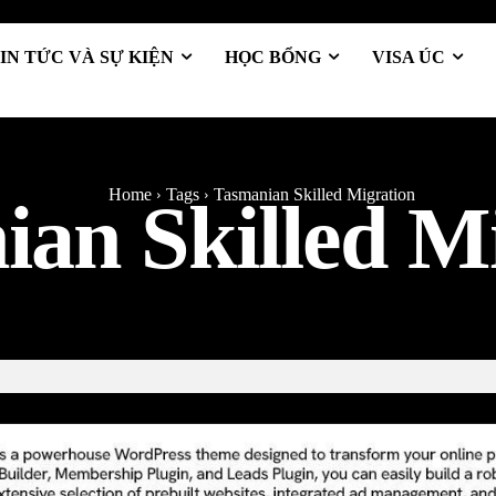
IN TỨC VÀ SỰ KIỆN
HỌC BỔNG
VISA ÚC
Home
Tags
Tasmanian Skilled Migration
an Skilled M