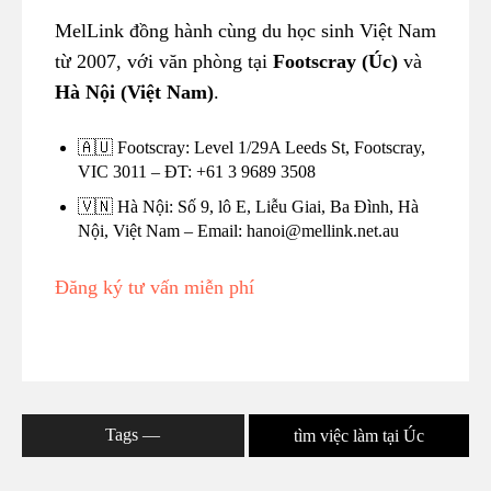
MelLink đồng hành cùng du học sinh Việt Nam
từ 2007, với văn phòng tại
Footscray (Úc)
và
Hà Nội (Việt Nam)
.
🇦🇺 Footscray: Level 1/29A Leeds St, Footscray,
VIC 3011 – ĐT: +61 3 9689 3508
🇻🇳 Hà Nội: Số 9, lô E, Liễu Giai, Ba Đình, Hà
Nội, Việt Nam – Email: hanoi@mellink.net.au
Đăng ký tư vấn miễn phí
Tags ―
tìm việc làm tại Úc